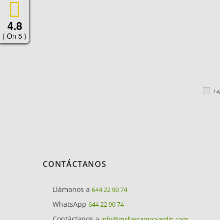
4.8
( On 5 )
I 
CONTÁCTANOS
Llámanos a
644 22 90 74
WhatsApp
644 22 90 74
Contáctanos a
info@mallascampojardin.com