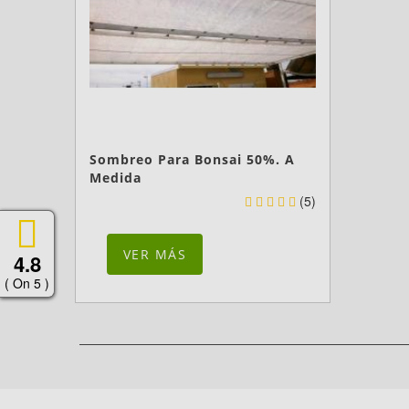
Sombreo Para Bonsai 50%. A
Medida
(5)
VER MÁS
4.8
( On 5 )