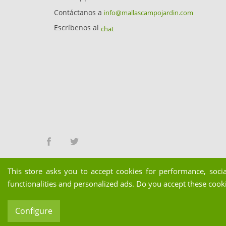
Contáctanos a
info@mallascampojardin.com
Escríbenos al
chat
Facebook
Twitter
This store asks you to accept cookies for performance, soci
functionalities and personalized ads. Do you accept these cook
© Copyright Sofía Morilla Fernández - MallasCa
Configure