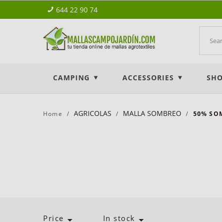
644 22 90 74
CAMPING
ACCESSORIES
SHO
AGRICOLAS
MALLA SOMBREO
Home
50% SO
Price
In stock

