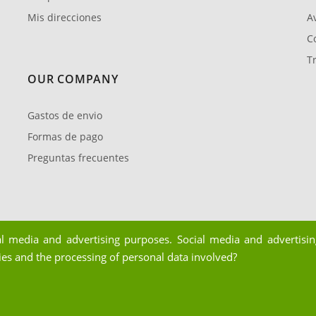
Mis direcciones
Av
C
T
OUR COMPANY
Gastos de envio
Formas de pago
Preguntas frecuentes
al media and advertising purposes. Social media and advertising
ies and the processing of personal data involved?
mpoJardín 2026. Todos los derechos reservados.