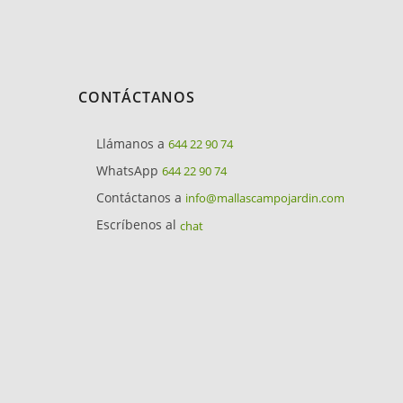
CONTÁCTANOS
Llámanos a
644 22 90 74
WhatsApp
644 22 90 74
Contáctanos a
info@mallascampojardin.com
Escríbenos al
chat