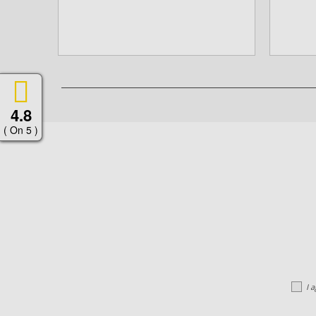
4.8
( On 5 )
I 