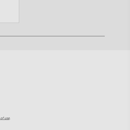
 of use
.