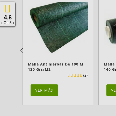
4.8
( On 5 )
Malla Antihierbas De 100 M
Malla
120 Grs/m2
140 G
(2)
VER MÁS
V