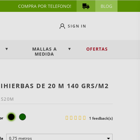
COMPRA POR TELEFONO!
BLOG
SIGN IN
MALLAS A
OFERTAS
MEDIDA
IHIERBAS DE 20 M 140 GRS/M2
RS20M
Negro
Verde
or
1 feedback(s)
oscuro
la