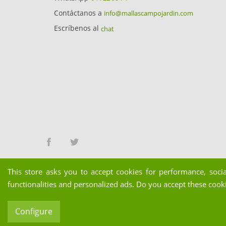
Contáctanos a
info@mallascampojardin.com
Escríbenos al
chat
Facebook
Twitter
This store asks you to accept cookies for performance, soci
functionalities and personalized ads. Do you accept these cook
© Copyright Sofía Morilla Fernández - MallasCa
Configure