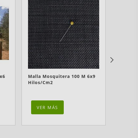
6x6
Malla Mosquitera 100 M 6x9
Malla A
Hilos/cm2
Hilos/c
VER MÁS
VER